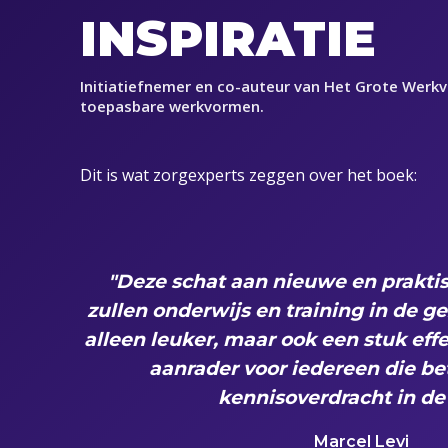
INSPIRATIE
Initiatiefnemer en co-auteur van Het Grote Werk
toepasbare werkvormen.
Dit is wat zorgexperts zeggen over het boek:
"Hét boek om te gebruiken bij alle s
de zorg. Inspirerend, volledig en erg
read voor elke onderwijsaanbied
Sander de Hosson