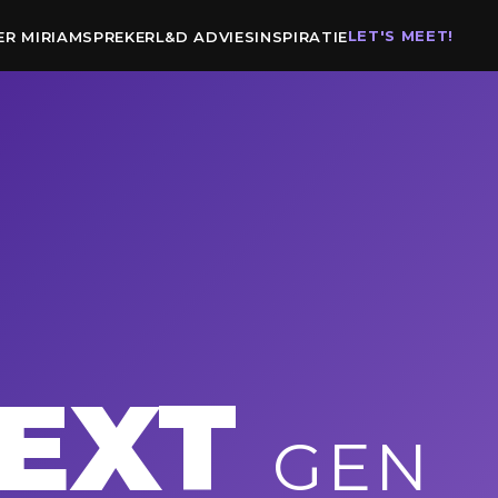
LET'S MEET!
ER MIRIAM
SPREKER
L&D ADVIES
INSPIRATIE
EXT
GEN