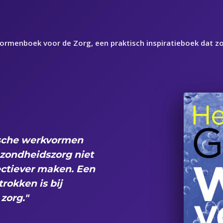
vormenboek voor de Zorg, een praktisch inspiratieboek dat z
oorten onderwijs in
 toegankelijk. Must-
er en docent."